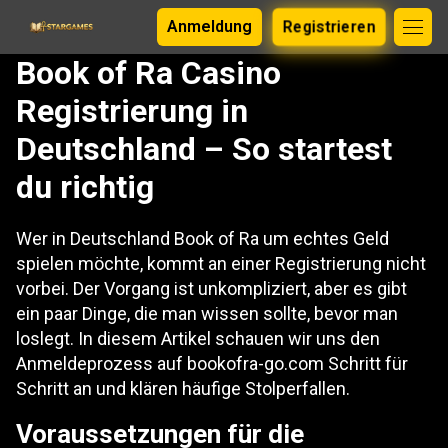
Anmeldung
Registrieren
Book of Ra Casino
Registrierung in
Deutschland – So startest
du richtig
Wer in Deutschland Book of Ra um echtes Geld
spielen möchte, kommt an einer Registrierung nicht
vorbei. Der Vorgang ist unkompliziert, aber es gibt
ein paar Dinge, die man wissen sollte, bevor man
loslegt. In diesem Artikel schauen wir uns den
Anmeldeprozess auf bookofra-go.com Schritt für
Schritt an und klären häufige Stolperfallen.
Voraussetzungen für die