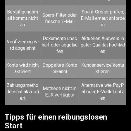
Bestätigungsm
Spam-Ordner prüfen,
Spam-Filter oder
ail kommt nicht
E-Mail erneut anforde
falsche E-Mail
an
rn
Dokumente unsc
Aktuellen Ausweis in
Verifizierung wi
harf oder abgelau
guter Qualität hochlad
rd abgelehnt
fen
en
Konto wird nicht
Doppeltes Konto
Kundenservice konta
aktiviert
erkannt
ktieren
Zahlungsmetho
Alternative wie PayP
Methode nicht in
de nicht akzepti
al oder E-Wallet nutz
EUR verfügbar
ert
en
Tipps für einen reibungslosen
Start